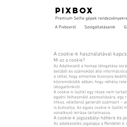
PIXBOX
Premium Selfie gépek rendezvényekre
A Pixboxról
Szolgáltatásaink
G
A cookie-k használatával kapcs
Mi az a cookie?
Az Adatkezelő a honlap látogatása sorá
betűből és számokból álló információc
a céllal, hogy elmentse bizonyos beáll
közreműködik abban, hogy néhány relevá
látogatóinkról.
A cookie-k (sütik) egy része nem tart
egyéni felhasználó azonosítására, egy 
titkos, véletlenül generált számsort – 
is biztosítja. Az egyes cookie-k (sütik)
vonatkozó leírása tartalmazza.
A cookie-k jogszabályi háttere és jo
Az adatkezelés jogalapja a Rendelet 6. 