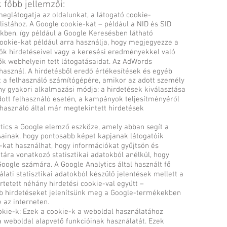
 főbb jellemzői:
glátogatja az oldalunkat, a látogató cookie-
istához. A Google cookie-kat – például a NID és SID
kben, így például a Google Keresésben látható
cookie-kat például arra használja, hogy megjegyezze a
tők hirdetéseivel vagy a keresési eredményekkel való
tők webhelyein tett látogatásaidat. Az AdWords
használ. A hirdetésből eredő értékesítések és egyéb
 a felhasználó számítógépére, amikor az adott személy
ány gyakori alkalmazási módja: a hirdetések kiválasztása
dott felhasználó esetén, a kampányok teljesítményéről
elhasználó által már megtekintett hirdetések
ytics a Google elemző eszköze, amely abban segít a
ainak, hogy pontosabb képet kapjanak látogatóik
e-kat használhat, hogy információkat gyűjtsön és
tára vonatkozó statisztikai adatokból anélkül, hogy
oogle számára. A Google Analytics által használt fő
lati statisztikai adatokból készülő jelentések mellett a
tetett néhány hirdetési cookie-val együtt –
abb hirdetéseket jelenítsünk meg a Google-termékekben
 az interneten.
ie-k: Ezek a cookie-k a weboldal használatához
a weboldal alapvető funkcióinak használatát. Ezek