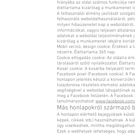
hiányába az oldal számos funkciója nem
élettartama kizárólag a munkamenet id
A felhasználói élmény javítását szolgál
felhasználó weboldalhasználatáról, pél
milyen hibaüzenetet kap a weboldalról.
információkat, vagyis teljesen általáno
adatokat a weboldal teljesítményének j
kizárólag a munkamenet idejére korlát
Mobil verzió, design cookie: Érzékeli a l
nézetre. Élettartama 365 nap.
Cookie elfogadás cookie: Az oldalra ér
tárolásáról szóló nyilatkozatot. Élettar
Kosár cookie: A kosárba helyezett term
Facebook pixel (Facebook cookie): A F
honlapon jelentés készül a konverziókró
tulajdonosa részletes elemzési adatoka
segítségével a weboldal látogatóinak sz
meg a Facebook felületén. A Facebook a
tanulmányozhatod:
www.facebook.com/p
Más honlapokról származó b
A honlapon elérhető bejegyzések külső 
képek, cikkek stb.) használhatnak. A k
úgy viselkednek, mintha meglátogattun
Ezek a webhelyek lehetséges, hogy adat