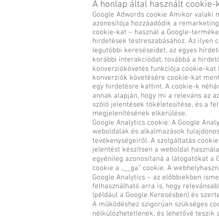
A honlap által használt cookie-k
Google Adwords cookie Amikor valaki me
azonosítója hozzáadódik a remarketingl
cookie-kat – használ a Google-terméke
hirdetések testreszabásához. Az ilyen 
legutóbbi kereséseidet, az egyes hirde
korábbi interakciódat, továbbá a hirde
konverziókövetés funkciója cookie-kat 
konverziók követésére cookie-kat ment
egy hirdetésre kattint. A cookie-k néh
annak alapján, hogy mi a releváns az a
szóló jelentések tökéletesítése, és a f
megjelenítésének elkerülése.
Google Analytics cookie: A Google Anal
weboldalak és alkalmazások tulajdonos
tevékenységeiről. A szolgáltatás cooki
jelentést készítsen a weboldal használa
egyénileg azonosítaná a látogatókat a G
cookie a „__ga” cookie. A webhelyhaszná
Google Analytics – az előbbiekben ismer
felhasználható arra is, hogy releváns
(például a Google Keresésben) és szerte
A működéshez szigorúan szükséges cook
nélkülözhetetlenek, és lehetővé teszik 