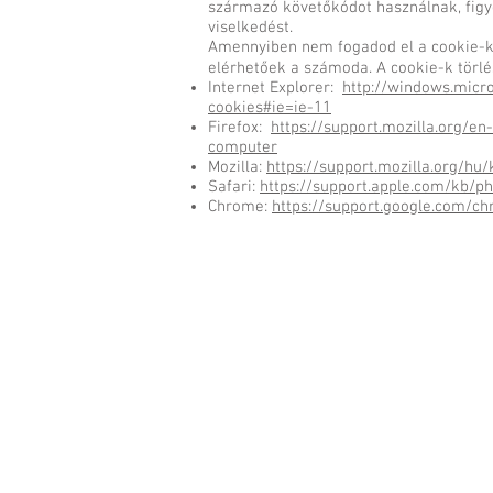
származó követőkódot használnak, figy
viselkedést.
Amennyiben nem fogadod el a cookie-k 
elérhetőek a számoda. A cookie-k törlés
Internet Explorer:
http://windows.micr
cookies#ie=ie-11
Firefox:
https://support.mozilla.org/e
computer
Mozilla:
https://support.mozilla.org/hu
Safari:
https://support.apple.com/kb/
Chrome:
https://support.google.com/