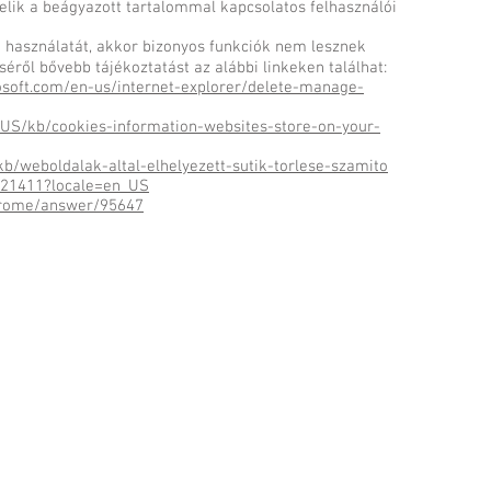
elik a beágyazott tartalommal kapcsolatos felhasználói
használatát, akkor bizonyos funkciók nem lesznek
éről bővebb tájékoztatást az alábbi linkeken találhat:
osoft.com/en-us/internet-explorer/delete-manage-
n-US/kb/cookies-information-websites-store-on-your-
/kb/weboldalak-altal-elhelyezett-sutik-torlese-szamito
ph21411?locale=en_US
chrome/answer/95647