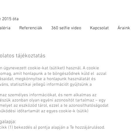
 2015 óta
aléria
Referenciák
360 selfie video
Kapcsolat
Áraink
olatos tájékoztatás
n úgynevezett cookie-kat (sütiket) használ. A cookie
somag, amit honlapunk a te böngésződnek küld el azzal
ításaidat, megkönnyítse a honlapunk használatát és
ns, statisztikai jellegű információt gyűjtsünk a
almaz személyes információkat, és nem alkalmas az
részük azonban olyan egyéni azonosítót tartalmaz – egy
amelyet az eszközöd tárol, ezzel a te azonosíthatóságodat
 működési időtartamát az egyes cookie-k (sütik)
galapja:
cikk (1) bekezdés a) pontja alapján a Te hozzájárulásod.