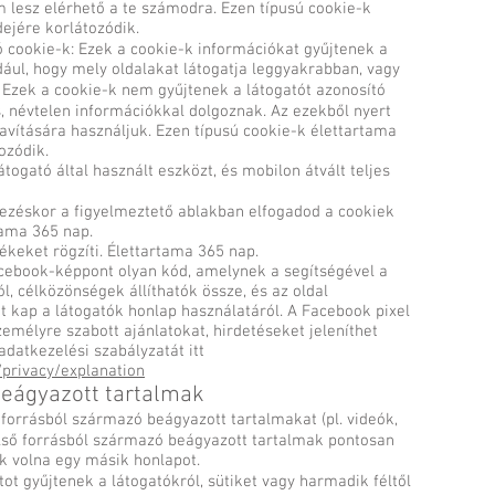
 lesz elérhető a te számodra. Ezen típusú cookie-k
ejére korlátozódik.
ó cookie-k: Ezek a cookie-k információkat gyűjtenek a
dául, hogy mely oldalakat látogatja leggyakrabban, vagy
 Ezek a cookie-k nem gyűjtenek a látogatót azonosító
s, névtelen információkkal dolgoznak. Az ezekből nyert
avítására használjuk. Ezen típusú cookie-k élettartama
ozódik.
átogató által használt eszközt, és mobilon átvált teljes
kezéskor a figyelmeztető ablakban elfogadod a cookiek
tama 365 nap.
ékeket rögzíti. Élettartama 365 nap.
acebook-képpont olyan kód, amelynek a segítségével a
l, célközönségek állíthatók össze, és az oldal
t kap a látogatók honlap használatáról. A Facebook pixel
emélyre szabott ajánlatokat, hirdetéseket jeleníthet
datkezelési szabályzatát itt
rivacy/explanation
eágyazott tartalmak
forrásból származó beágyazott tartalmakat (pl. videók,
ülső forrásból származó beágyazott tartalmak pontosan
k volna egy másik honlapot.
ot gyűjtenek a látogatókról, sütiket vagy harmadik féltől